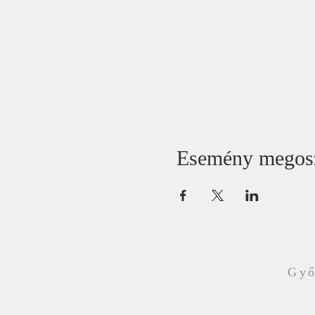
Esemény megos
Győ