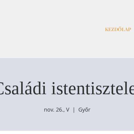
KEZDŐLAP
saládi istentisztel
nov. 26., V
  |  
Győr