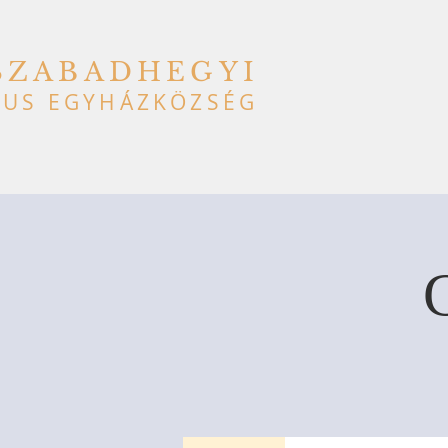
SZABADHEGYI
US EGYHÁZKÖZSÉG
C