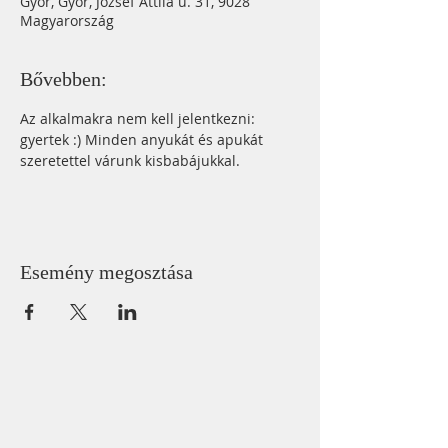
Győr, Győr, József Attila u. 31, 9028
Magyarország
Bővebben:
Az alkalmakra nem kell jelentkezni: 
gyertek :) Minden anyukát és apukát 
szeretettel várunk kisbabájukkal. 
Esemény megosztása