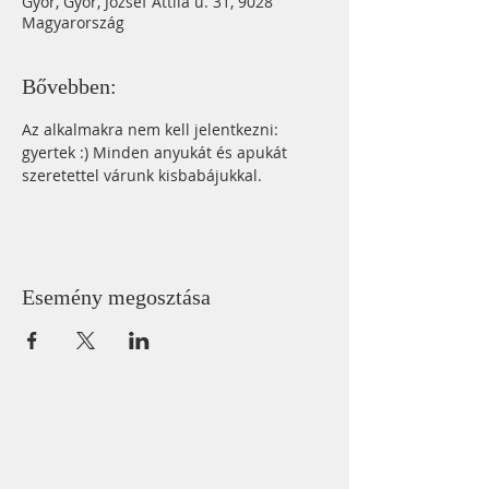
Győr, Győr, József Attila u. 31, 9028
Magyarország
Bővebben:
Az alkalmakra nem kell jelentkezni: 
gyertek :) Minden anyukát és apukát 
szeretettel várunk kisbabájukkal. 
Esemény megosztása