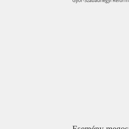
Győr-Szabadhegyi Reformát
Esemény megos