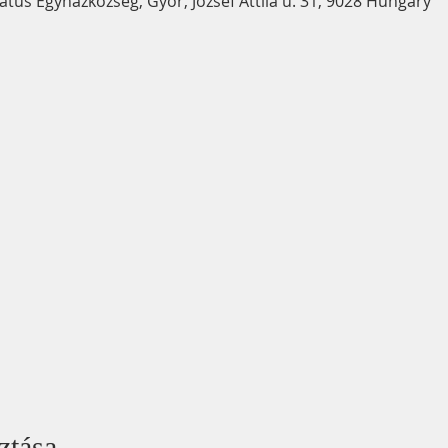
us Egyházközség, Győr, József Attila u. 31, 9028 Hungary
ztása