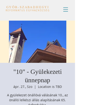
GYŐR-SZABADHEGYI
REFORMÁTUS EGYHÁZKÖZSÉG
"10" - Gyülekezeti
ünnepnap
ápr. 27., Szo
  |  
Location is TBD
A gyülekezet önállóvá válásának 10., az
önálló lelkészi állás alapításának 65.
évfordulója.