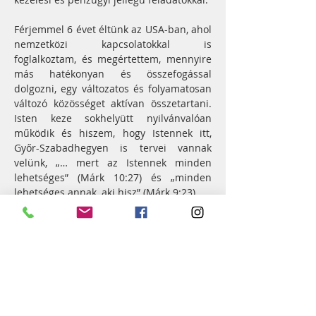
Férjemmel 6 évet éltünk az USA-ban, ahol 
nemzetközi kapcsolatokkal is 
foglalkoztam, és megértettem, mennyire 
más hatékonyan és összefogással 
dolgozni, egy változatos és folyamatosan 
változó közösséget aktívan összetartani. 
Isten keze sokhelyütt nyilvánvalóan 
működik és hiszem, hogy Istennek itt, 
Győr-Szabadhegyen is tervei vannak 
velünk, „… mert az Istennek minden 
lehetséges” (Márk 10:27) és „minden 
lehetséges annak, aki hisz” (Márk 9:23).
A gyülekezeti diakónia területén 
koordinátor szerepben továbbra is célom, 
hogy gondoskodjunk a gyülekezetben 
családokról, felkaroljuk a szeretteiket, és 
a környezetünkben élő, hátrányos 
helyzetűekről se feledkezzünk meg. 
Bízom benne, hogy a Győr-Szabadhegyi 