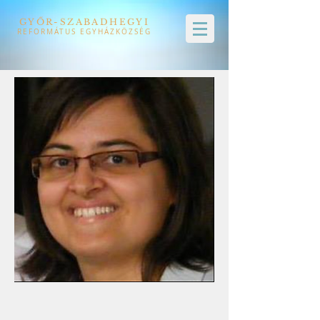
GYŐR-SZABADHEGYI
REFORMÁTUS EGYHÁZKÖZSÉG