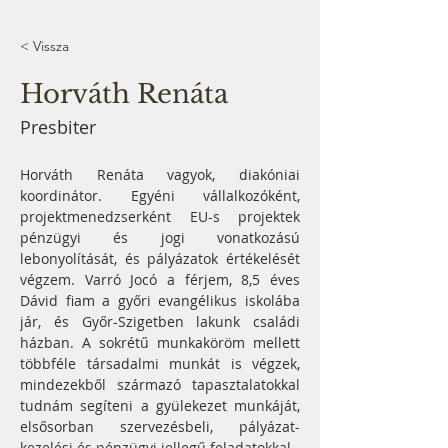
< Vissza
Horváth Renáta
Presbiter
Horváth Renáta vagyok, diakóniai 
koordinátor. Egyéni vállalkozóként, 
projektmenedzserként EU-s projektek 
pénzügyi és jogi vonatkozású 
lebonyolítását, és pályázatok értékelését 
végzem. Varró Jocó a férjem, 8,5 éves 
Dávid fiam a győri evangélikus iskolába 
jár, és Győr-Szigetben lakunk családi 
házban. A sokrétű munkaköröm mellett 
többféle társadalmi munkát is végzek, 
mindezekből származó tapasztalatokkal 
tudnám segíteni a gyülekezet munkáját, 
elsősorban szervezésbeli, pályázat-
kezelési és pénzügyi jellegű feladatokkal.