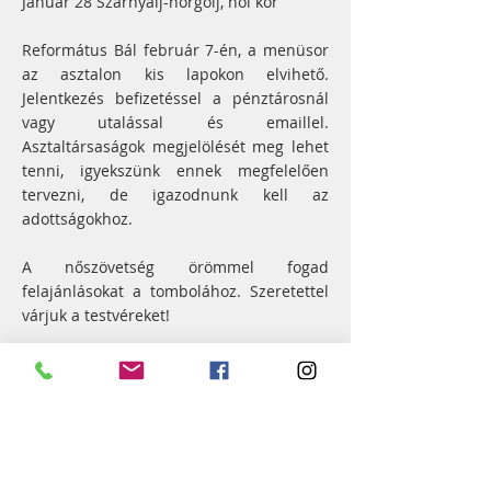
Január 28 Szárnyalj-horgolj, női kör
Református Bál február 7-én, a menüsor
az asztalon kis lapokon elvihető.
Jelentkezés befizetéssel a pénztárosnál
vagy utalással és emaillel.
Asztaltársaságok megjelölését meg lehet
tenni, igyekszünk ennek megfelelően
tervezni, de igazodnunk kell az
adottságokhoz.
A nőszövetség örömmel fogad
felajánlásokat a tombolához. Szeretettel
várjuk a testvéreket!
< Előző hír
Következő hír >