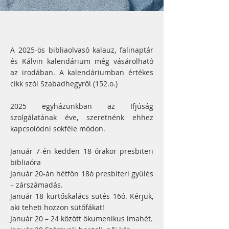
A 2025-ös bibliaolvasó kalauz, falinaptár
és Kálvin kalendárium még vásárolható
az irodában. A kalendáriumban értékes
cikk szól Szabadhegyről (152.o.)
2025 egyházunkban az Ifjúság
szolgálatának éve, szeretnénk ehhez
kapcsolódni sokféle módon.
Január 7-én kedden 18 órakor presbiteri
bibliaóra
Január 20-án hétfőn 18ó presbiteri gyűlés
– zárszámadás.
Január 18 kürtőskalács sütés 16ó. Kérjük,
aki teheti hozzon sütőfákat!
Január 20 – 24 között ökumenikus imahét.