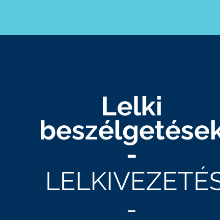
Lelki
beszélgetése
-
LELKIVEZETÉ
-