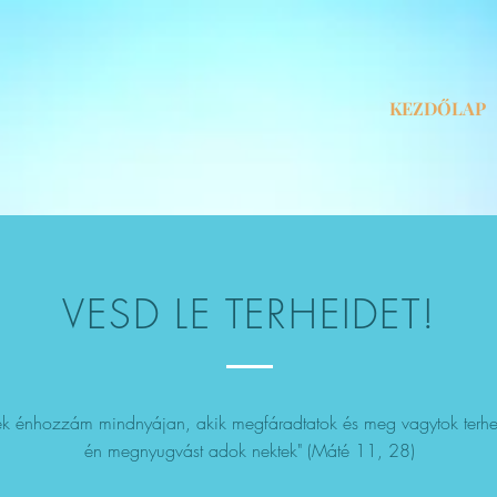
KEZDŐLAP
VESD LE TERHEIDET!
tek énhozzám mindnyájan, akik megfáradtatok és meg vagytok terhe
én megnyugvást adok nektek" (Máté 11, 28)