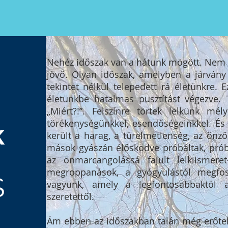
Nehéz időszak van a hátunk mögött. Nem t
jövő. Olyan időszak, amelyben a járvány 
tekintet nélkül telepedett rá életünkre. 
életünkbe hatalmas pusztítást végezve. 
„Miért?!”. Felszínre törtek lelkünk mél
törékenységünkkel, esendőségeinkkel. És p
k
került a harag, a türelmetlenség, az önz
mások gyászán élősködve próbáltak, prób
az önmarcangolássá fajult lelkiismeret
megroppanások, a gyógyulástól megfos
S
vagyunk, amely a legfontosabbaktól a
szeretettől.
Ám ebben az időszakban talán még erőtelj