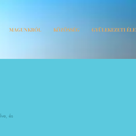
MAGUNKRÓL
KÖZÖSSÉG
GYÜLEKEZETI ÉL
lve, és