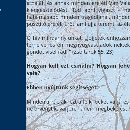
a halált és annak minden erejét! Van Vala
t
kiengesztelődést. Tud adni vigaszt – 
hatalmasabb minden tragédiánál, minden f
pusztító erejét. Erőt, ami újjá teremti az éle
Ő hív mindannyiunkat: „Jöjjetek énhozzá
terhelve, és én megnyugvást adok nektek”
gondot visel rád! ” (Zsoltárok 55, 23)
Hogyan kell ezt csinálni? Hogyan lehe
vele?
Ebben nyújtunk segítséget.
Mindenkinek, aki ezt a lelki békét várja és
ne örvényt kavarjon, hanem megbékélést 