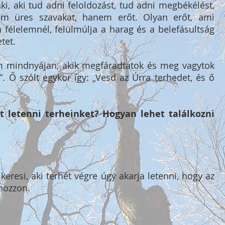
ki, aki tud adni feloldozást, tud adni megbékélést,
nem üres szavakat, hanem erőt. Olyan erőt, ami
élelemnél, felülmúlja a harag és a belefásultság
tet.
m mindnyájan, akik megfáradtatok és meg vagytok
. Ő szólt egykor így: „Vesd az Úrra terhedet, és ő
t letenni terheinket? Hogyan lehet találkozni
 keresi, aki terhét végre úgy akarja letenni, hogy az
hozzon.