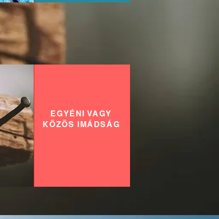
?
EGYÉNI VAGY
KÖZÖS IMÁDSÁG