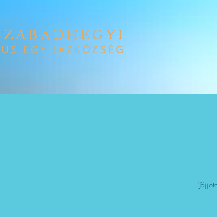
SZABADHEGYI
US EGYHÁZKÖZSÉG
"Jöjje