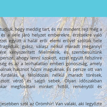
udjuk, hogy meddig tart, és mi mindent rejt még a
és a vele járó helyzet emberekre, érzésekre való
Ezzel együtt a halál erői elemi erővel szóltak bele
Tragédiák, gyász, válasz nélkül maradt megannyi
yére kényszerített félelmeink, és szembesültünk
ersze, ahogy lenni szokott, ezzel együtt felszínre
őség és az a leírhatatlan emberi gonoszság, amely
álnak hasznot húzni maguknak. És persze ott van
-furdalás, a feloldozás nélkül maradt törések,
ztott vérző és sajgó sebek. Olyan időszakban
kar megfosztani minket: hittől, reménytől és
esebben szól az Örömhír! Van valaki, aki legyőzte