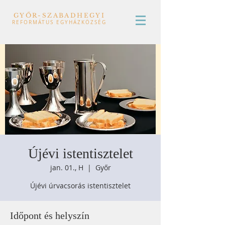
GYŐR-SZABADHEGYI
REFORMÁTUS EGYHÁZKÖZSÉG
Újévi istentisztelet
jan. 01., H
  |  
Győr
Újévi úrvacsorás istentisztelet
Időpont és helyszín