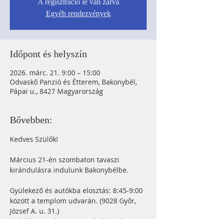
A regisztráció le van zárva
Egyéb rendezvények
Időpont és helyszín
2026. márc. 21. 9:00 – 15:00
Odvaskő Panzió és Étterem, Bakonybél,
Pápai u., 8427 Magyarország
Bővebben:
Kedves Szülők!
Március 21-én szombaton tavaszi 
kirándulásra indulunk Bakonybélbe.
Gyülekező és autókba elosztás: 8:45-9:00 
között a templom udvarán. (9028 Győr, 
József A. u. 31.)