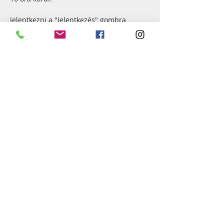
Jelentkezni a "Jelentkezés" gombra 
kattintva lehet március 19. csütörtök 
estig. Aki tud autós segítséget vállalni, 
hálásan köszönjük!
Áldást, békességet kívánva,
a Szervezők
Esemény megosztása
Győr-Szabadhegyi Református
Egyházközség