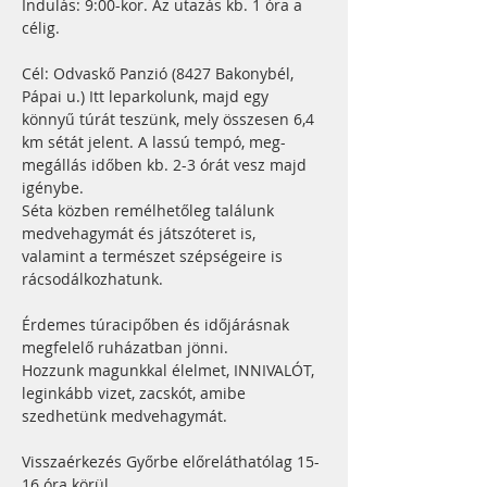
Indulás: 9:00-kor. Az utazás kb. 1 óra a 
célig.
Cél: Odvaskő Panzió (8427 Bakonybél, 
Pápai u.) Itt leparkolunk, majd egy 
könnyű túrát teszünk, mely összesen 6,4 
km sétát jelent. A lassú tempó, meg-
megállás időben kb. 2-3 órát vesz majd 
igénybe.
Séta közben remélhetőleg találunk 
medvehagymát és játszóteret is, 
valamint a természet szépségeire is 
rácsodálkozhatunk.
Érdemes túracipőben és időjárásnak 
megfelelő ruházatban jönni.
Hozzunk magunkkal élelmet, INNIVALÓT, 
leginkább vizet, zacskót, amibe 
szedhetünk medvehagymát.
Visszaérkezés Győrbe előreláthatólag 15-
16 óra körül.