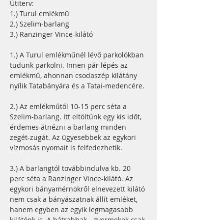
Útiterv:
1.) Turul emlékmű
2.) Szelim-barlang
3.) Ranzinger Vince-kilátó
1.) A Turul emlékműnél lévő parkolókban 
tudunk parkolni. Innen pár lépés az 
emlékmű, ahonnan csodaszép kilátány 
nyílik Tatabányára és a Tatai-medencére.
2.) Az emlékműtől 10-15 perc séta a 
Szelim-barlang. Itt eltöltünk egy kis időt, 
érdemes átnézni a barlang minden 
zegét-zugát. Az ügyesebbek az egykori 
vízmosás nyomait is felfedezhetik.
3.) A barlangtól továbbindulva kb. 20 
perc séta a Ranzinger Vince-kilátó. Az 
egykori bányamérnökről elnevezett kilátó 
nem csak a bányászatnak állít emléket, 
hanem egyben az egyik legmagasabb 
kilátónk is. A bátrabbak - gyermekek csak 