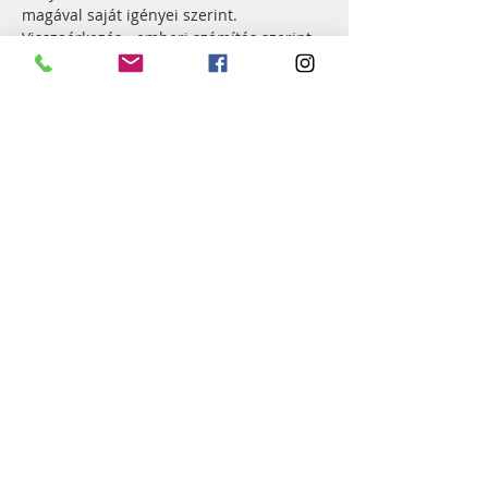
magával saját igényei szerint. 
Visszaérkezés - emberi számítás szerint - 
kb. 13-14 óra tájékán.
Kisebb hátizsák, időjárásnak megfelelő 
öltözet, kényelmes, nem csúszós cipő 
legyen velünk/rajtunk.
Jelentkezés: a "Jelentkezés" gombra 
kattintva
Várva a találkozást, áldást, békességet 
kívánva,
az Egyházközség Lelkészei és 
Hittanoktatói
Esemény megosztása