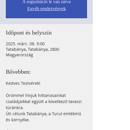
A regisztráció le van zárva
Egyéb rendezvények
Időpont és helyszín
2025. márc. 08. 9:00
Tatabánya, Tatabánya, 2800
Magyarország
Bővebben:
Kedves Testvérek!
Örömmel hívjuk hittanosainkat 
családjaikkal együtt a következő tavaszi 
túránkra.
Úti célunk Tatabánya, a Turul emlékmű 
és környéke.