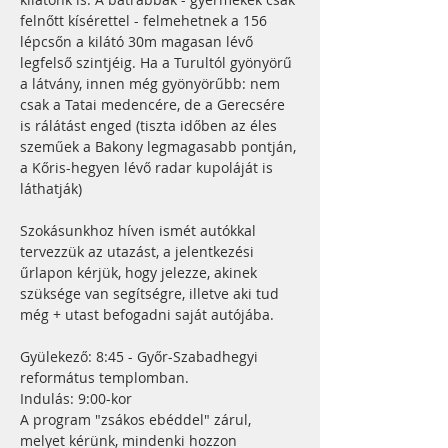
felnőtt kísérettel - felmehetnek a 156 
lépcsőn a kilátó 30m magasan lévő 
legfelső szintjéig. Ha a Turultól gyönyörű 
a látvány, innen még gyönyörűbb: nem 
csak a Tatai medencére, de a Gerecsére 
is rálátást enged (tiszta időben az éles 
szeműek a Bakony legmagasabb pontján, 
a Kőris-hegyen lévő radar kupoláját is 
láthatják) 
Szokásunkhoz híven ismét autókkal 
tervezzük az utazást, a jelentkezési 
űrlapon kérjük, hogy jelezze, akinek 
szüksége van segítségre, illetve aki tud 
még + utast befogadni saját autójába.
Gyülekező: 8:45 - Győr-Szabadhegyi 
református templomban. 
Indulás: 9:00-kor
A program "zsákos ebéddel" zárul, 
melyet kérünk, mindenki hozzon 