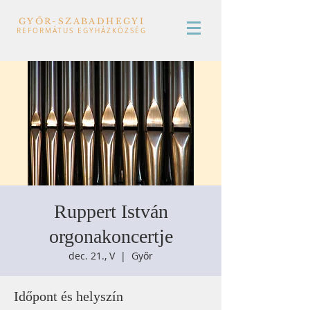
GYŐR-SZABADHEGYI
REFORMÁTUS EGYHÁZKÖZSÉG
Ruppert István
orgonakoncertje
dec. 21., V
  |  
Győr
Időpont és helyszín