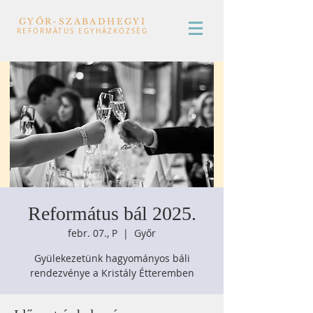
GYŐR-SZABADHEGYI
REFORMÁTUS EGYHÁZKÖZSÉG
Református bál 2025.
febr. 07., P
  |  
Győr
Gyülekezetünk hagyományos báli
rendezvénye a Kristály Étteremben