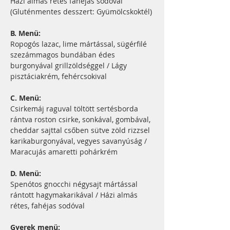
Házi almás rétes fahéjas sodóval 
(Gluténmentes desszert: Gyümölcskoktél)
B. Menü: 
Ropogós lazac, lime mártással, sügérfilé 
szezámmagos bundában édes 
burgonyával grillzöldséggel / Lágy 
pisztáciakrém, fehércsokival
C. Menü:
Csirkemáj raguval töltött sertésborda 
rántva roston csirke, sonkával, gombával, 
cheddar sajttal csőben sütve zöld rizzsel 
karikaburgonyával, vegyes savanyúság / 
Maracujás amaretti pohárkrém
D. Menü: 
Spenótos gnocchi négysajt mártással 
rántott hagymakarikával / Házi almás 
rétes, fahéjas sodóval
Gyerek menü: