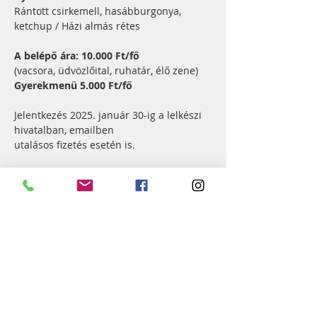
Rántott csirkemell, hasábburgonya, 
ketchup / Házi almás rétes
A belépő ára: 10.000 Ft/fő
(vacsora, üdvözlőital, ruhatár, élő zene)
Gyerekmenü 5.000 Ft/fő
Jelentkezés 2025. január 30-ig a lelkészi 
hivatalban, emailben 
utalásos fizetés esetén is. 
Szívesen fogadunk ajándéktárgyakat a 
tombola
sorsolásra!
Hívogassunk minden ismerőst, hiszen 
egy nagyon jó
hangulatú estét szoktunk együtt tölteni!