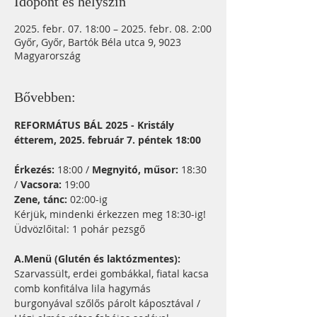
Időpont és helyszín
2025. febr. 07. 18:00 – 2025. febr. 08. 2:00
Győr, Győr, Bartók Béla utca 9, 9023
Magyarország
Bővebben:
REFORMÁTUS BÁL 2025 - Kristály 
étterem, 2025. február 7. péntek 18:00
Érkezés:
 18:00 / 
Megnyitó, műsor:
 18:30 
/
 Vacsora: 
19:00
Zene, tánc:
 02:00-ig
Kérjük, mindenki érkezzen meg 18:30-ig!
Üdvözlőital: 1 pohár pezsgő
A.Menü (Glutén és laktózmentes):
Szarvassült, erdei gombákkal, fiatal kacsa 
comb konfitálva lila hagymás 
burgonyával szőlős párolt káposztával / 