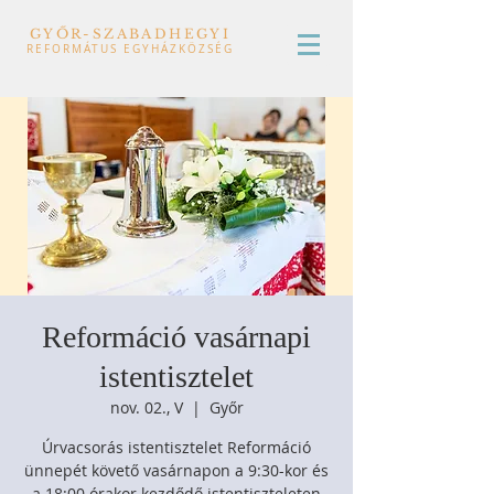
GYŐR-SZABADHEGYI
REFORMÁTUS EGYHÁZKÖZSÉG
Reformáció vasárnapi
istentisztelet
nov. 02., V
  |  
Győr
Úrvacsorás istentisztelet Reformáció
ünnepét követő vasárnapon a 9:30-kor és
a 18:00 órakor kezdődő istentiszteleten