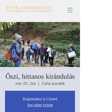
GYŐR-SZABADHEGYI
REFORMÁTUS EGYHÁZKÖZSÉG
Őszi, hittanos kirándulás
nov. 07., Szo
  |  
Cuha szurdok
Registration is Closed
See other events