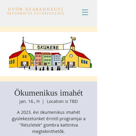
GYŐR-SZABADHEGYI
REFORMÁTUS EGYHÁZKÖZSÉG
Ökumenikus imahét
jan. 16., H
  |  
Location is TBD
A 2023. évi ökumenikus imahét
gyülekezetünket érintő programjai a
"Részletek" gombra kattintva
megtekinthetők.