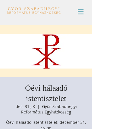
GYŐR-SZABADHEGYI
REFORMÁTUS EGYHÁZKÖZSÉG
Óévi hálaadó
istentisztelet
dec. 31., K
  |  
Győr-Szabadhegyi
Református Egyházközség
Óévi hálaadó istentisztelet: december 31.
18:00