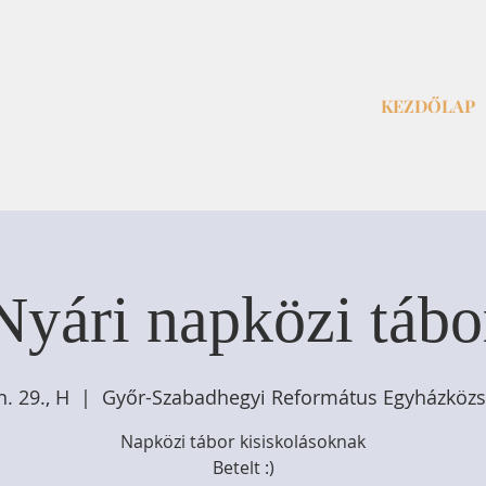
KEZDŐLAP
Nyári napközi tábo
n. 29., H
  |  
Győr-Szabadhegyi Református Egyházköz
Napközi tábor kisiskolásoknak
Betelt :)