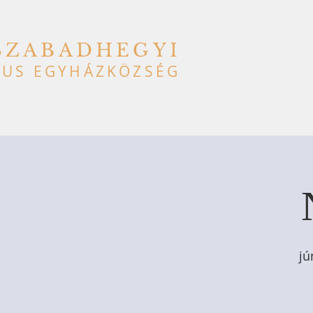
SZABADHEGYI
US EGYHÁZKÖZSÉG
jú