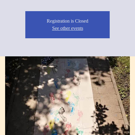
Registration is Closed
See other events