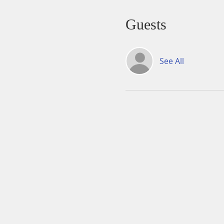
Guests
See All