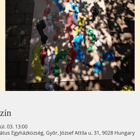
zín
úl. 03. 13:00
us Egyházközség, Győr, József Attila u. 31, 9028 Hungary