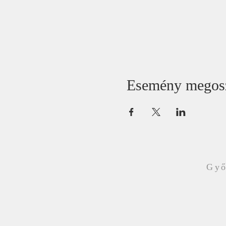
Esemény megos
Győ