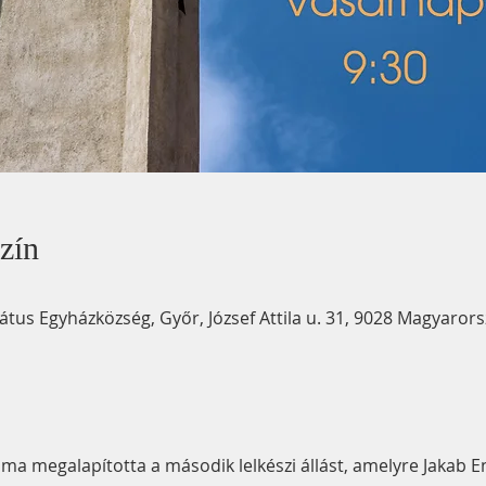
zín
us Egyházközség, Győr, József Attila u. 31, 9028 Magyaror
a megalapította a második lelkészi állást, amelyre Jakab En