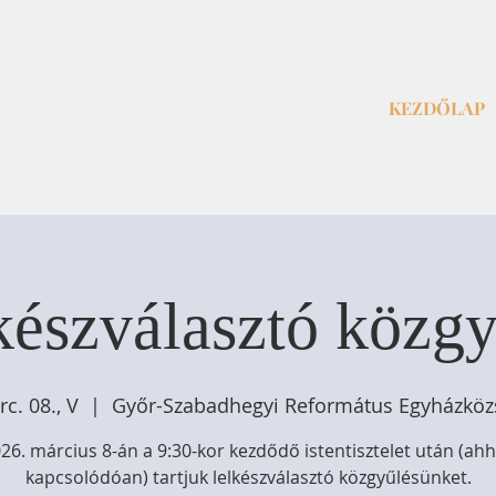
KEZDŐLAP
készválasztó közgy
c. 08., V
  |  
Győr-Szabadhegyi Református Egyházköz
26. március 8-án a 9:30-kor kezdődő istentisztelet után (ah
kapcsolódóan) tartjuk lelkészválasztó közgyűlésünket.