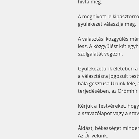
hívta meg.
A meghívott lelkipásztorról
gyülekezet választja meg.
A választási közgyűlés már
lesz. A közgyűlést két egyh
szolgálatát végezni.
Gyülekezetünk életében a m
a választásra jogosult tes
hála gesztusa Urunk felé, 
terjedésében, az Örömhír 
Kérjük a Testvéreket, hogy 
a szavazólapot vagy a szav
Áldást, békességet minden
Az Úr velünk.