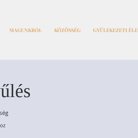
MAGUNKRÓL
KÖZÖSSÉG
GYÜLEKEZETI ÉL
űlés
ség
hoz