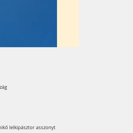
szág
ikő lelkipásztor asszonyt 