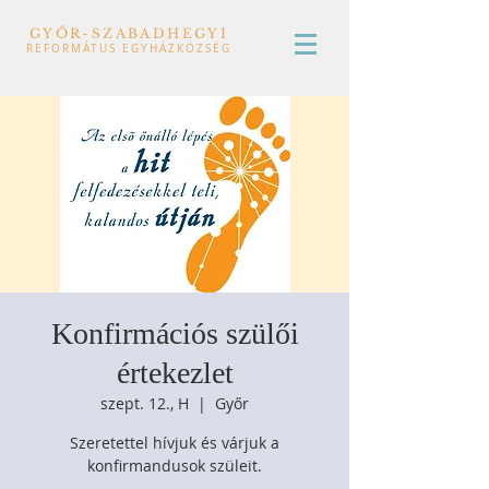
GYŐR-SZABADHEGYI
REFORMÁTUS EGYHÁZKÖZSÉG
Konfirmációs szülői
értekezlet
szept. 12., H
  |  
Győr
Szeretettel hívjuk és várjuk a
konfirmandusok szüleit.