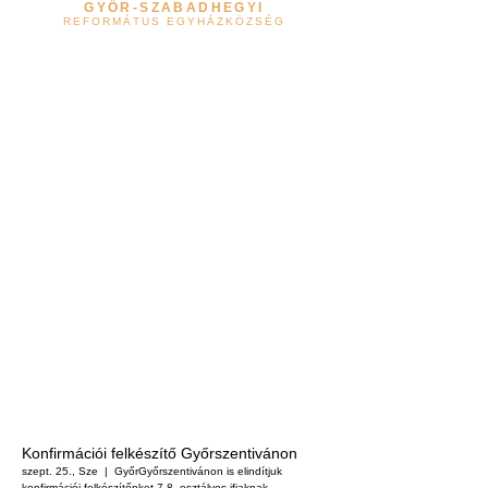
GYŐR-SZABADHEGYI
REFORMÁTUS EGYHÁZKÖZSÉG
Konfirmációi felkészítő Győrszentivánon
szept. 25., Sze
  |  
Győr
Győrszentivánon is elindítjuk
konfirmációi felkészítőnket 7-8. osztályos ifjaknak.