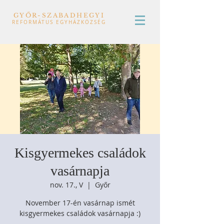
GYŐR-SZABADHEGYI
REFORMÁTUS EGYHÁZKÖZSÉG
Kisgyermekes családok
vasárnapja
nov. 17., V
  |  
Győr
November 17-én vasárnap ismét
kisgyermekes családok vasárnapja :)