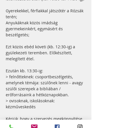
Gyerekekkel, férfiakkal játszótér a Rózsák 
terén;
Anyukáknak közös imádság 
gyermekeinkért, egymásért és 
beszélgetés;
Ezt közös ebéd követi (kb. 12:30-ig) a 
gyülekezeti teremben. Előkészített, 
melegített étel.
Ezután kb. 13:30-ig:
> felnőtteknek: csoportbeszélgetés, 
amelynek témája: szülőnek lenni - avagy 
szülői szerepek a bibliában / 
erőforrásaink a hétköznapokban.
> ovisoknak, iskolásoknak: 
kézműveskedés
Kérjük, hogy a szervezés megkönnyítése 
érdekében az 
itt található 