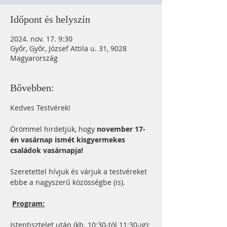
Időpont és helyszín
2024. nov. 17. 9:30
Győr, Győr, József Attila u. 31, 9028
Magyarország
Bővebben:
Kedves Testvérek!
Örömmel hirdetjük, hogy 
november 17-
én vasárnap ismét kisgyermekes 
családok vasárnapja!
Szeretettel hívjuk és várjuk a testvéreket 
ebbe a nagyszerű közösségbe (is).
Program:
Istentisztelet után (kb. 10:30-tól 11:30-ig):