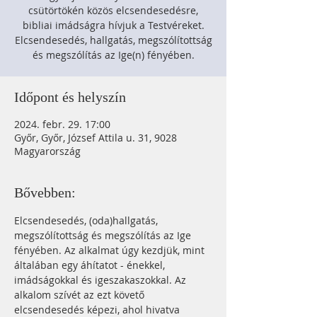
csütörtökén közös elcsendesedésre,
bibliai imádságra hívjuk a Testvéreket.
Elcsendesedés, hallgatás, megszólítottság
és megszólítás az Ige(n) fényében.
Időpont és helyszín
2024. febr. 29. 17:00
Győr, Győr, József Attila u. 31, 9028
Magyarország
Bővebben:
Elcsendesedés, (oda)hallgatás, 
megszólítottság és megszólítás az Ige 
fényében. Az alkalmat úgy kezdjük, mint 
általában egy áhítatot - énekkel, 
imádságokkal és igeszakaszokkal. Az 
alkalom szívét az ezt követő 
elcsendesedés képezi, ahol hivatva 