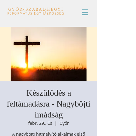
GYŐR-SZABADHEGYI
REFORMÁTUS EGYHÁZKÖZSÉG
Készülődés a
feltámadásra - Nagyböjti
imádság
febr. 29., Cs
  |  
Győr
A nagyböjti hitmélyítő alkalmak első