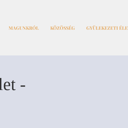
MAGUNKRÓL
KÖZÖSSÉG
GYÜLEKEZETI ÉL
et -