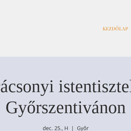
KEZDŐLAP
ácsonyi istentisztel
Győrszentivánon
dec. 25., H
  |  
Győr