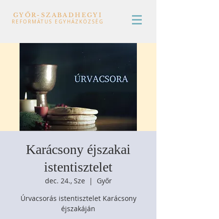
GYŐR-SZABADHEGYI
REFORMÁTUS EGYHÁZKÖZSÉG
Karácsony éjszakai
istentisztelet
dec. 24., Sze
  |  
Győr
Úrvacsorás istentisztelet Karácsony
éjszakáján