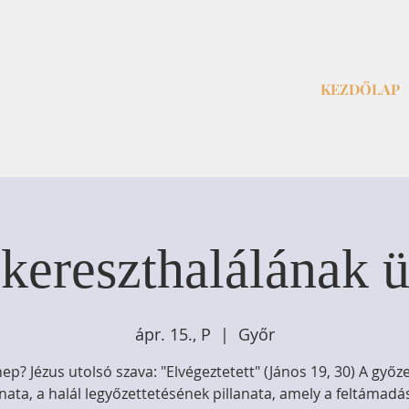
KEZDŐLAP
 kereszthalálának 
ápr. 15., P
  |  
Győr
ep? Jézus utolsó szava: "Elvégeztetett" (János 19, 30) A győz
anata, a halál legyőzettetésének pillanata, amely a feltámad