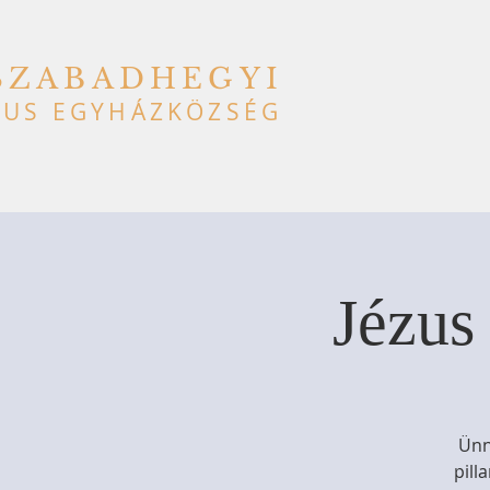
SZABADHEGYI
US EGYHÁZKÖZSÉG
Jézus
Ünn
pill