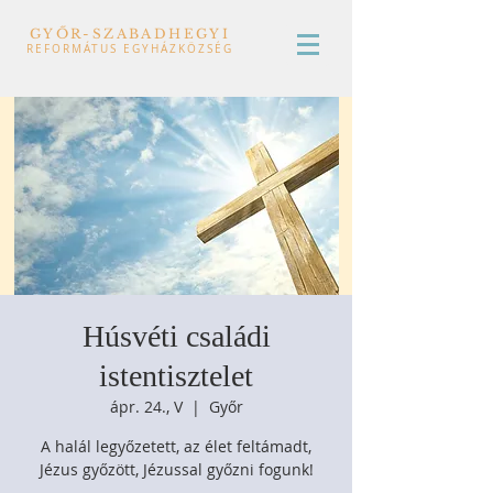
GYŐR-SZABADHEGYI
REFORMÁTUS EGYHÁZKÖZSÉG
Húsvéti családi
istentisztelet
ápr. 24., V
  |  
Győr
A halál legyőzetett, az élet feltámadt,
Jézus győzött, Jézussal győzni fogunk!