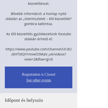
közvetítéssel.
Bővebb információ: a honlap nyitó
oldalán az „Istentisztelet – élő közvetítés”
gombra kattintva.
Az élő közvetítés gyülekezetünk Youtube
oldalán érhető el:
https://www.youtube.com/channel/UCdU
zkHTldQYrmvwO5MaV_uA/videos?
view=2&flow=grid
Registration is Closed
See other events
Időpont és helyszín