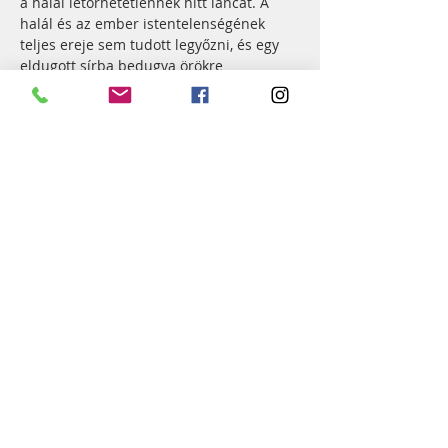
a halál letörhetetlennek hitt láncát. A 
halál és az ember istentelenségének 
teljes ereje sem tudott legyőzni, és egy 
eldugott sírba bedugva örökre 
elhallgattatni Téged. Visszajöttél. És a 
legcsodálatosabb, hogy most minket 
hívsz újra és újra erre az Életre, ami már 
olyan, amilyennek te akarod. Hogy 
tudjuk, a múló földi élet minden életet 
romboló ereje sem képes elszakítani 
minket tőled. Hogy tudjuk, életünknek 
értelme és célja van, nem a 
mulandóságba bezárva, hanem a 
végtelen lehetőségek felé kitárva. 
Feltámadtál. Halálunk összeszedte 
minden erejét ott, a végső rohamnál, 
keresztednél, de kudarcot vallott. Az élet 
győzött, a Szeretet győzött. Győztél, 
Urunk!