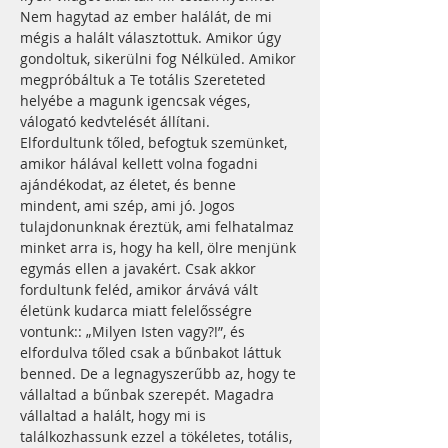
Nem hagytad az ember halálát, de mi 
mégis a halált választottuk. Amikor úgy 
gondoltuk, sikerülni fog Nélküled. Amikor 
megpróbáltuk a Te totális Szereteted 
helyébe a magunk igencsak véges, 
válogató kedvtelését állítani. 
Elfordultunk tőled, befogtuk szemünket, 
amikor hálával kellett volna fogadni 
ajándékodat, az életet, és benne 
mindent, ami szép, ami jó. Jogos 
tulajdonunknak éreztük, ami felhatalmaz 
minket arra is, hogy ha kell, ölre menjünk 
egymás ellen a javakért. Csak akkor 
fordultunk feléd, amikor árvává vált 
életünk kudarca miatt felelősségre 
vontunk:: „Milyen Isten vagy?!”, és 
elfordulva tőled csak a bűnbakot láttuk 
benned. De a legnagyszerűbb az, hogy te 
vállaltad a bűnbak szerepét. Magadra 
vállaltad a halált, hogy mi is 
találkozhassunk ezzel a tökéletes, totális, 