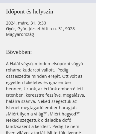
Időpont és helyszín
2024. márc. 31. 9:30
Győr, Győr, József Attila u. 31, 9028
Magyarország
Bővebben:
A Halál végső, minden elsöpörni vágyó 
rohama kudarcot vallott.  Pedig 
összeszedte minden erejét. Ott volt az 
egyetlen tökéletes és igaz ember 
benned, Urunk, az értünk emberré lett 
Istenben, keresztre feszítve, megalázva, 
halálra szánva. Neked szegeztük az 
Istenét megtagadó ember haragját: 
„Miért ilyen a világ?” „Miért hagyod?” 
Neked szegeztük oldaladba döfő 
lándzsaként a kérdést. Pedig Te nem 
ilyen világot akartál. Mi tettük ilyenné. 