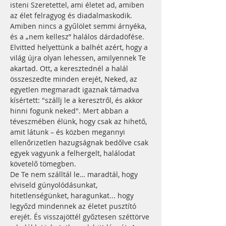
isteni Szeretettel, ami életet ad, amiben 
az élet felragyog és diadalmaskodik. 
Amiben nincs a gyűlölet semmi árnyéka, 
és a „nem kellesz” halálos dárdadöfése. 
Elvitted helyettünk a balhét azért, hogy a 
világ újra olyan lehessen, amilyennek Te 
akartad. Ott, a keresztednél a halál 
összeszedte minden erejét, Neked, az 
egyetlen megmaradt igaznak támadva 
kísértett: "szállj le a keresztről, és akkor 
hinni fogunk neked". Mert abban a 
téveszmében élünk, hogy csak az hihető, 
amit látunk – és közben megannyi 
ellenőrizetlen hazugságnak bedőlve csak 
egyek vagyunk a felhergelt, halálodat 
követelő tömegben. 
De Te nem szálltál le… maradtál, hogy 
elviseld gúnyolódásunkat, 
hitetlenségünket, haragunkat... hogy 
legyőzd mindennek az életet pusztító 
erejét. És visszajöttél győztesen széttörve 