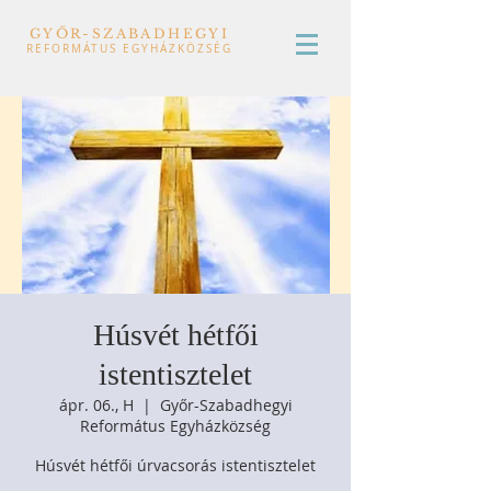
GYŐR-SZABADHEGYI
REFORMÁTUS EGYHÁZKÖZSÉG
Húsvét hétfői
istentisztelet
ápr. 06., H
  |  
Győr-Szabadhegyi
Református Egyházközség
Húsvét hétfői úrvacsorás istentisztelet