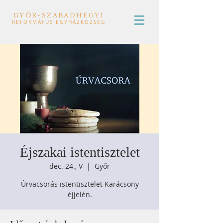
GYŐR-SZABADHEGYI
REFORMÁTUS EGYHÁZKÖZSÉG
Éjszakai istentisztelet
dec. 24., V
  |  
Győr
Úrvacsorás istentisztelet Karácsony
éjjelén.