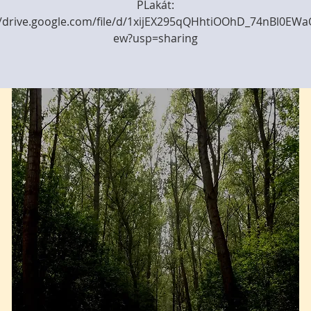
PLakát:
//drive.google.com/file/d/1xijEX295qQHhtiOOhD_74nBl0EWa
ew?usp=sharing