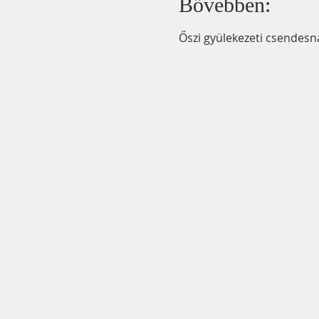
Bővebben:
Őszi gyülekezeti csendesna