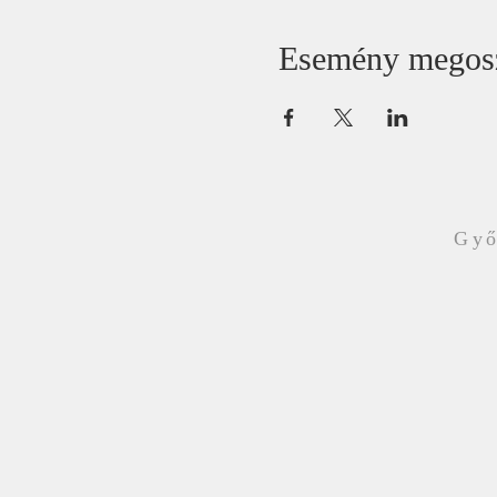
Esemény megos
Győ