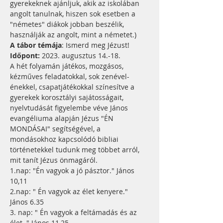
gyerekeknek ajánljuk, akik az iskolában 
angolt tanulnak, hiszen sok esetben a 
"németes" diákok jobban beszélik, 
használják az angolt, mint a németet.)
A tábor témája
: Ismerd meg Jézust! 
Időpont:
 2023. augusztus 14.-18.
A hét folyamán játékos, mozgásos, 
kézműves feladatokkal, sok zenével-
énekkel, csapatjátékokkal színesítve a 
gyerekek korosztályi sajátosságait, 
nyelvtudását figyelembe véve János 
evangéliuma alapján Jézus "ÉN 
MONDÁSAI" segítségével, a 
mondásokhoz kapcsolódó bibliai 
történetekkel tudunk meg többet arról, 
mit tanít Jézus önmagáról.
1.nap: "Én vagyok a jó pásztor." János 
10,11
2.nap: " Én vagyok az élet kenyere." 
János 6.35
3. nap: " Én vagyok a feltámadás és az 
élet. " János 11,25