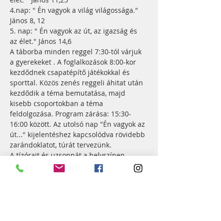
4.nap: " Én vagyok a világ világossága." 
János 8, 12
5. nap: " Én vagyok az út, az igazság és 
az élet." János 14,6
A táborba minden reggel 7:30-tól várjuk 
a gyerekeket . A foglalkozások 8:00-kor 
kezdődnek csapatépítő játékokkal és 
sporttal. Közös zenés reggeli áhitat után 
kezdődik a téma bemutatása, majd 
kisebb csoportokban a téma 
feldolgozása. Program zárása: 15:30-
16:00 között. Az utolsó nap "Én vagyok az 
út..." kijelentéshez kapcsolódva rövidebb 
zarándoklatot, túrát tervezünk.
A tízórait és uzsonnát a helyszínen 
kapják a gyerekek, az ebédet pedig a 
Kakas Vendéglőben fogyasztjuk.
A tábor díja
: 10.000,- Ft + ÉTKEZÉS 
(Pontos összeget később tudunk 
mondani)
Jelentkezni a "Jelentkezés" gombra 