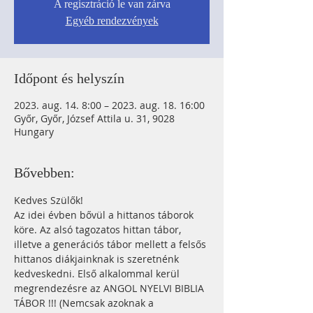
A regisztráció le van zárva
Egyéb rendezvények
Időpont és helyszín
2023. aug. 14. 8:00 – 2023. aug. 18. 16:00
Győr, Győr, József Attila u. 31, 9028
Hungary
Bővebben:
Kedves Szülők!
Az idei évben bővül a hittanos táborok 
köre. Az alsó tagozatos hittan tábor, 
illetve a generációs tábor mellett a felsős 
hittanos diákjainknak is szeretnénk 
kedveskedni. Első alkalommal kerül 
megrendezésre az ANGOL NYELVI BIBLIA 
TÁBOR !!! (Nemcsak azoknak a 