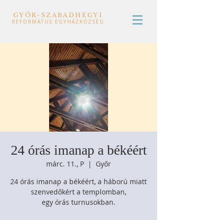
GYŐR-SZABADHEGYI
REFORMÁTUS EGYHÁZKÖZSÉG
24 órás imanap a békéért
márc. 11., P
  |  
Győr
24 órás imanap a békéért, a háború miatt
szenvedőkért a templomban,
egy órás turnusokban.