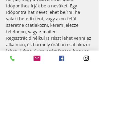
időponthoz írják be a nevüket. Egy 
időpontra hat nevet lehet beírni: ha 
valaki hetedikként, vagy azon felül 
szeretne csatlakozni, kérem jelezze 
telefonon, vagy e-mailen.
Regisztráció nélkül is részt lehet venni az 
alkalmon, és bármely órában csatlakozni 
lehet. A fenti űrlap azért fontos, hogy az 
imalánc – főleg éjszaka – biztosított 
legyen.
Isten áldása legyen az alkalmon, Isten 
áldása legyen mirajtunk!
„
Bizony, mondom néktek azt is, hogy ha 
közületek ketten egyetértenek a földön 
mindabban, amit kérnek, azt mind megadja 
nekik az én mennyei Atyám.” Máté 18, 19
Esemény megosztása