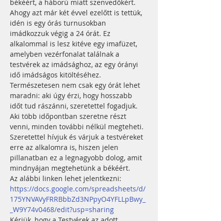
békéért, a háború miatt szenvedőkért. 
Ahogy azt már két évvel ezelőtt is tettük, 
idén is egy órás turnusokban 
imádkozzuk végig a 24 órát. Ez 
alkalommal is lesz kitéve egy imafüzet, 
amelyben vezérfonalat találnak a 
testvérek az imádsághoz, az egy órányi 
idő imádságos kitöltéséhez.
Természetesen nem csak egy órát lehet 
maradni: aki úgy érzi, hogy hosszabb 
időt tud rászánni, szeretettel fogadjuk. 
Aki több időpontban szeretne részt 
venni, minden további nélkül megteheti.
Szeretettel hívjuk és várjuk a testvéreket 
erre az alkalomra is, hiszen jelen 
pillanatban ez a legnagyobb dolog, amit 
mindnyájan megtehetünk a békéért.
Az alábbi linken lehet jelentkezni:
https://docs.google.com/spreadsheets/d/
175YNVAVyFRRBbbZd3NPpyO4YFLLpBwy_
_W9Y74v0468/edit?usp=sharing
Kérjük, hogy a Testvérek az adott 