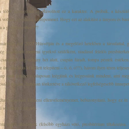
a többi szereplőtől is eltávolított ez a karakter. A próbák, a kés
 voltam egyedül a szerepemmel. Hogy ezt az alakítást a lányom és barát
na a gyülekezetben???
mármint ami 2023 Húsvétján és a megelőző hetekben a társulattal, gy
g menthetőt menteni igyekvő szülőként, ráadásul felelős presbiterké
 csapattal, alig néhány hét alatt, csupán fáradt, tompa péntek estéken
r asztalát is ki kellett telepíteni – ó, ó, ó!!!), három ilyen téren telje
nap alatt kétszer is alaposan leégjünk és leégessünk mindent, ami meg
sabb napján, biztosan tönkretéve a rákövetkező legfelségesebb ünnepet
dtam alaposan kifejteni ellenvéleményemet, bebizonyítani, hogy ez
l sodort ez a folyam.
nylett akadályok (felsőbb egyházi vétó, presbitérium tiltakozása, o