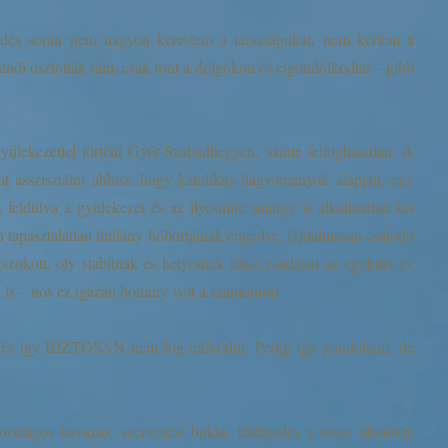
zülődés során nem nagyon kerestem a társaságukat, nem kértem a
női osztották rám, csak ront a dolgokon és elgondolkodtat – jobb
ülekezettel történt Győr-Szabadhegyen, szinte felfoghatatlan. A
nt asszisztálni ahhoz, hogy katolikus hagyományok alapján, egy
, feldúlva a gyülekezet és az ilyesmire amúgy is alkalmatlan kis
sen tapasztalatlan tinilány hóbortjának engedve, fájdalmasan csalódó
szokott, oly stabilnak és helyesnek tűnő, ráadásul az egyházi év
 is – nos ez igazán botrány volt a számomra!
 itt és így BIZTOSAN nem fog működni. Pedig így gondoltam, de
rszágos havazás, szervezési bukta, felébredés a rossz álomból,