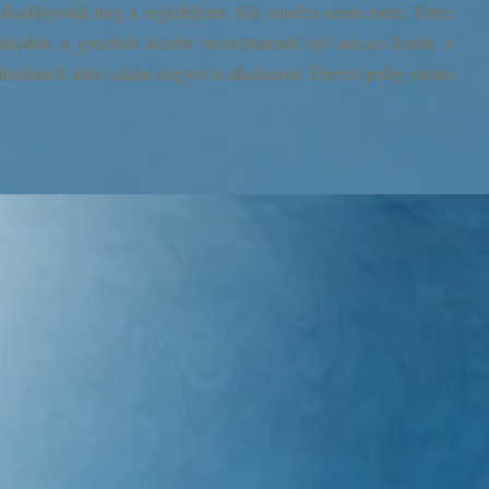
akadályozták meg a végkifejletet. Sőt, minden simán ment. Tettre
űködött, a gyerekek kezébe veszélytelenül égő mécses került, a
lmatlanok által valami nagyon is alkalmasat. Enyém pedig orcám