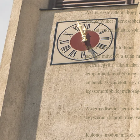
Azt is észrevettem, hogy 
véleményüket – szívesebben
rosszat nem találhattak vol
Maga a húsvéti történet – 
nevelés művéből a talán mé
(velem együtt) alkalmatlan
templomunk rendjét (még az ú
emberek százai előtt, egy 
legszomorúbb, legméltóságo
A dermedtségtől nem is tu
egyszerűen letarolt, magáva
Különös módon másféle remé