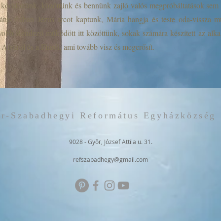
a körülöttünk, közöttünk és bennünk zajló valós megpróbáltatások sem 
átus fiában Jézus arcot kaptunk, Mária hangja és teste oda-vissza m
obb Rendező működött itt közöttünk, sokak számára készített az alka
 Atyáról és a Fiúról, ami tovább visz és megerősít.
r-Szabadhegyi Református Egyházközség
9028 - Győr, József Attila u. 31.
refszabadhegy@gmail.com