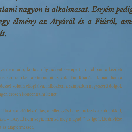
alami nagyon is alkalmasat. Enyém pedi
egy élmény az Atyáról és a Fiúról, am
ít.
esíteni tudó, kortalan figuraként szerepelt a darabban, a kezdeti
mosakodnom kell a kimondott szavak után. Ráadásul kimaradtam a
ködéssel voltam elfoglalva, miközben a színpadon nagyszerű dolgok
gen erősen koncentrálni kellett.
ilátust zsaroló felszólítás, a fellengzős hanghordozás a katonákkal,
álása – „Atyád nem segít, mentsd meg magad!” az ige lekicsinylése
 az alaptermészet.