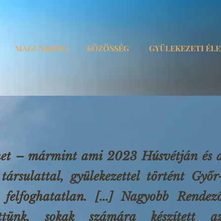
MAGUNKRÓL
KÖZÖSSÉG
GYÜLEKEZETI ÉL
net – mármint ami 2023 Húsvétján és 
ársulattal, gyülekezettel történt Győr
 felfoghatatlan. [...] Nagyobb Rendez
ttünk, sokak számára készített a