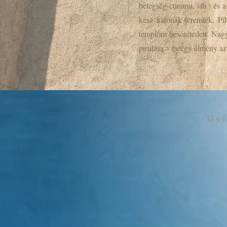
betegség-cunami, stb.) és 
kész katonák teremtek, Pil
templom besötétedett. Nagy
pirulása – és egy élmény az
Győ