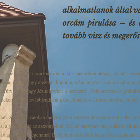
alkalmatlanok által v
orcám pirulása – és 
tovább visz és megerős
 a szerepet. Bár vonzóan dinamikus, határokon átlépő, akaratát érvény
 során sokszor úgy éreztem, köpnöm, a fogaimat és számat sikálnom, 
 az úrvacsora vagy Jézus levétele a keresztről. Folyamatosan a gyűlöl
 nekem kellett továbblendíteni a cselekményt – a rossz irányba, amihez i
jam, zsigerből, valóban mélyről jött a kárörvendő mosoly Júdás felé, a P
ása, a gúnyolódás az asszonyokon. Sőt, az alternatív megoldások felkín
t alap személyiségemmel. Belőlem biztosan könnyen előcsalogatható ez