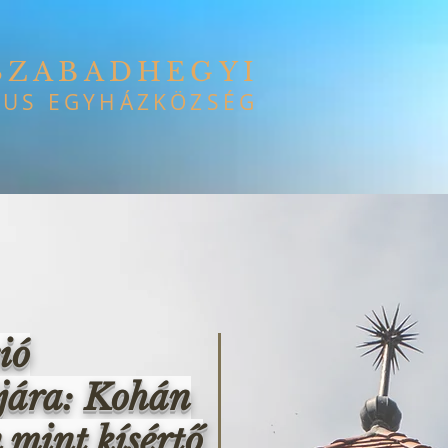
SZABADHEGYI
US EGYHÁZKÖZSÉG
ió
jára: Kohán
 mint kísértő