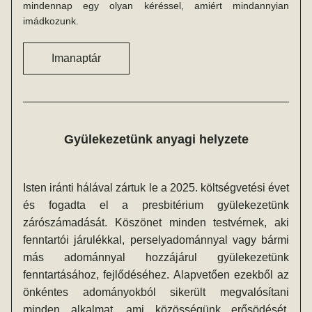
mindennap egy olyan kéréssel, amiért mindannyian 
imádkozunk.
Imanaptár
Gyülekezetünk anyagi helyzete
Isten iránti hálával zártuk le a 2025. költségvetési évet 
és fogadta el a presbitérium gyülekezetünk 
zárószámadását. Köszönet minden testvérnek, aki 
fenntartói járulékkal, perselyadománnyal vagy bármi 
más adománnyal hozzájárul gyülekezetünk 
fenntartásához, fejlődéséhez. Alapvetően ezekből az 
önkéntes adományokból sikerült megvalósítani 
minden alkalmat, ami közösségünk erősödését, 