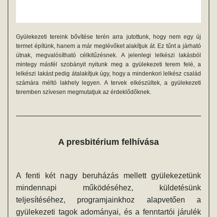
Gyülekezeti tereink bővítése terén arra jutottunk, hogy nem egy új 
termet építünk, hanem a már meglévőket alakítjuk át. Ez tűnt a járható 
útnak, megvalósítható célkitűzésnek. A jelenlegi lelkészi lakásból 
mintegy másfél szobányit nyitunk meg a gyülekezeti terem felé, a 
lelkészi lakást pedig átalakítjuk úgy, hogy a mindenkori lelkész család 
számára méltó lakhely legyen. A tervek elkészültek, a gyülekezeti 
teremben szívesen megmutatjuk az érdeklődőknek.
A presbitérium felhívása
A fenti két nagy beruházás mellett gyülekezetünk 
mindennapi működéséhez, küldetésünk 
teljesítéséhez, programjainkhoz alapvetően a 
gyülekezeti tagok adományai, és a fenntartói járulék 