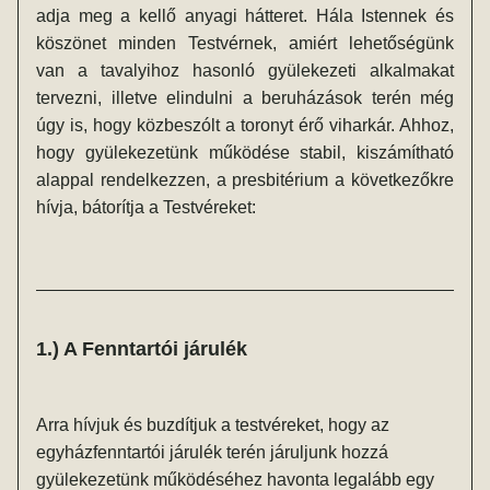
adja meg a kellő anyagi hátteret. Hála Istennek és 
köszönet minden Testvérnek, amiért lehetőségünk 
van a tavalyihoz hasonló gyülekezeti alkalmakat 
tervezni, illetve elindulni a beruházások terén még 
úgy is, hogy közbeszólt a toronyt érő viharkár. Ahhoz, 
hogy gyülekezetünk működése stabil, kiszámítható 
alappal rendelkezzen, a presbitérium a következőkre 
hívja, bátorítja a Testvéreket:
1.) A Fenntartói járulék
Arra hívjuk és buzdítjuk a testvéreket, hogy az 
egyházfenntartói járulék terén járuljunk hozzá 
gyülekezetünk működéséhez havonta legalább egy 