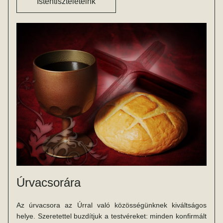
Istentiszteleteink
Úrvacsorára
Az úrvacsora az Úrral való közösségünknek kiváltságos 
helye. Szeretettel buzdítjuk a testvéreket: minden konfirmált 