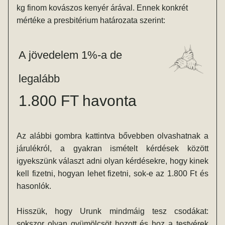
kg finom kovászos kenyér árával. Ennek konkrét 
mértéke a presbitérium határozata szerint:
A jövedelem 1%-a de 
legalább
1.800 FT havonta
Az alábbi gombra kattintva bővebben olvashatnak a 
járulékról, a gyakran ismételt kérdések között 
igyekszünk választ adni olyan kérdésekre, hogy kinek 
kell fizetni, hogyan lehet fizetni, sok-e az 1.800 Ft és 
hasonlók.
Hisszük, hogy Urunk mindmáig tesz csodákat: 
sokszor olyan gyümölcsöt hozott és hoz a testvérek 