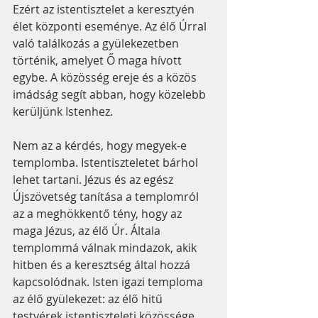
Ezért az istentisztelet a keresztyén 
élet központi eseménye. Az élő Úrral 
való találkozás a gyülekezetben 
történik, amelyet Ő maga hívott 
egybe. A közösség ereje és a közös 
imádság segít abban, hogy közelebb 
kerüljünk Istenhez.
Nem az a kérdés, hogy megyek-e 
templomba. Istentiszteletet bárhol 
lehet tartani. Jézus és az egész 
Újszövetség tanítása a templomról 
az a meghökkentő tény, hogy az 
maga Jézus, az élő Úr. Általa 
templommá válnak mindazok, akik 
hitben és a keresztség által hozzá 
kapcsolódnak. Isten igazi temploma 
az élő gyülekezet: az élő hitű 
testvérek istentiszteleti közössége.