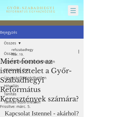
GYŐR-SZABADHEGYI
REFORMÁTUS EGYHÁZKÖZSÉG
Bejegyzés
Összes
refszabadhegy
Összes
febr. 19.
Miért fontos az
Istentiszteletről közérthetően
istentisztelet a Győr-
Közösségi élet
Ügyeinkről közérthetően
Szabadhegyi
Hitvallás
Református
Tanítás
Keresztények számára?
Tanítás közérthetően
Frissítve:
márc. 5.
Kapcsolat Istennel - akárhol?