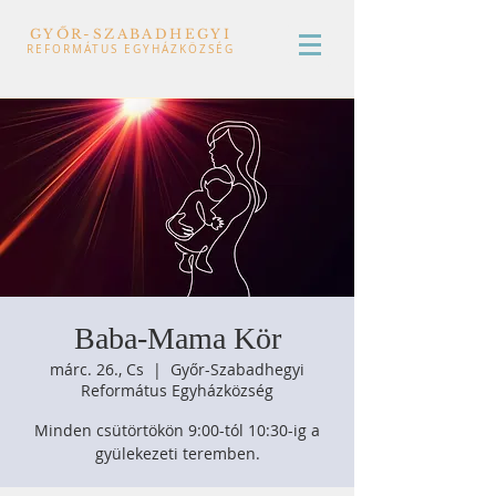
GYŐR-SZABADHEGYI
REFORMÁTUS EGYHÁZKÖZSÉG
Baba-Mama Kör
márc. 26., Cs
  |  
Győr-Szabadhegyi
Református Egyházközség
Minden csütörtökön 9:00-tól 10:30-ig a
gyülekezeti teremben.